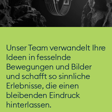
Unser Team verwandelt Ihre
Ideen in fesselnde
Bewegungen und Bilder
und schafft so sinnliche
Erlebnisse, die einen
bleibenden Eindruck
hinterlassen.