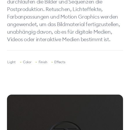
durchlaufen die Bilder und Sequenzen die
Postproduktion. Retuschen, Lichteffekte,
Farbanpassungen und Motion Graphics werden
angewendet, um das Bildmaterial fertigzustellen,
unabhängig davon, ob es für digitale Medien,
Videos oder interaktive Medien bestimmt ist.
•
Light
•
Color
•
Finish
•
Effects