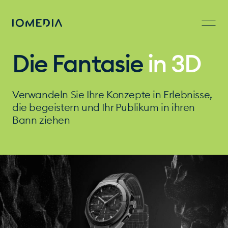
Die Fantasie
in 3D
Verwandeln Sie Ihre Konzepte
in Erlebnisse,
die begeistern
und Ihr Publikum in ihren
Bann ziehen