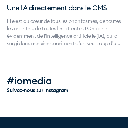
Une IA directement dans le CMS
Elle est au cœur de tous les phantasmes, de toutes
les craintes, de toutes les attentes ! On parle
évidemment de l’intelligence artificielle (IA), qui a
surgi dans nos vies quasiment d’un seul coup d’un
seul ! Chez iomedia, nous nous sommes
particulièrement intéressés depuis plusieurs mois à
la capacité de l’IA de générer des images. Nous
avons concentré nos investissements dans un
#iomedia
premier temps sur le moteur de rendu d'images
DALL-E, développé par OpenAI (créateur de
Suivez-nous sur instagram
ChatGPT) et sur la façon dont nous pourrions
l’intégrer directement dans notre CMS AllinOne.