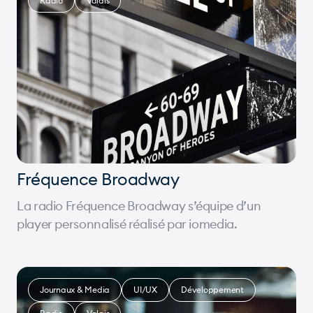
Radio
Valais
Fréquence Broadway
La radio Fréquence Broadway s’équipe d’un
player personnalisé réalisé par iomedia.
Journaux & Media
UI/UX
Développement