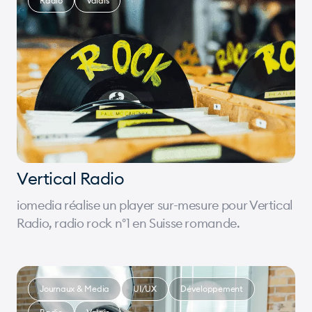
Radio
Valais
Vertical Radio
iomedia réalise un player sur-mesure pour Vertical
Radio, radio rock n°1 en Suisse romande.
Journaux & Media
UI/UX
Développement